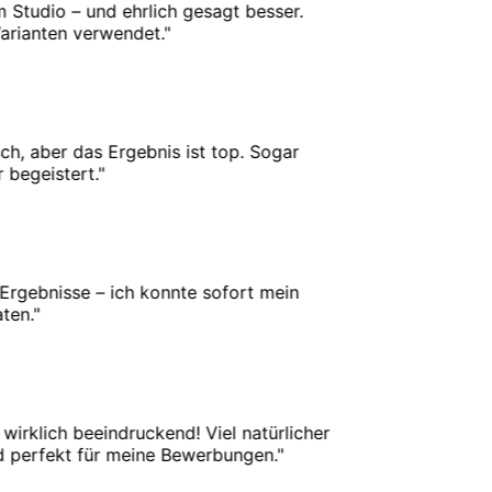
Studio – und ehrlich gesagt besser.
ianten verwendet.
"
, aber das Ergebnis ist top. Sogar
geistert.
"
gebnisse – ich konnte sofort mein
n.
"
irklich beeindruckend! Viel natürlicher
perfekt für meine Bewerbungen.
"